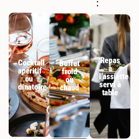
Repas
Cocktail
Buffet
à
apéritif
froid
l’assiette
ou
ou
servi à
dinatoire
chaud
table