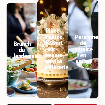
Pièce
montée,
Personnel
dessert
de
Brunch
sur-
service
du
mesure,
en
lendemain
service
option
pâtisserie