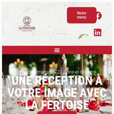
Notre
menu
Traiteur mariage 77 - Seine-et-Marne
UNE RÉCEPTION À
VOTRE IMAGE AVEC
LA FERTOISE