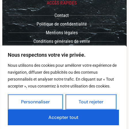
ACCÈS RAPIDES
Contact
Politique de confidentialité
Mentions légales
Conditions générales de vente
Sitemap
Nous respectons votre vie privée.
Zones d'interventions
Nous utilisons des cookies pour améliorer votre expérience de
navigation, diffuser des publicités ou des contenus
INFOS PRATIQUES
personnalisés et analyser notre trafic. En cliquant sur « Tout
accepter », vous consentez à notre utilisation des cookies.
Personnaliser
Tout rejeter
Copyright © Traiteur la fertoise 77
Accepter tout
Site internet réalisé par AZApp